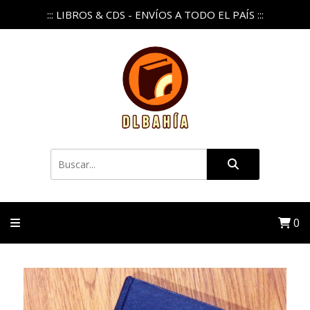
::: LIBROS & CDS - ENVÍOS A TODO EL PAÍS :::
0