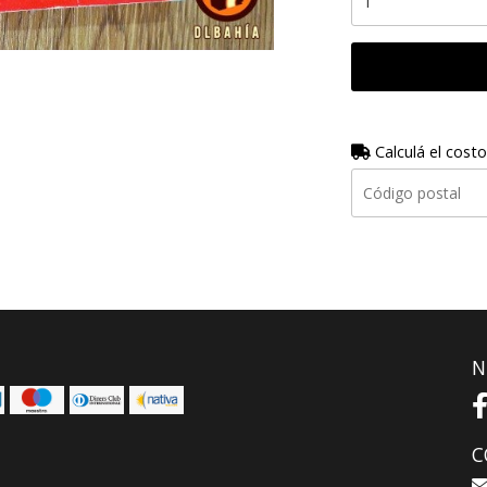
Calculá el costo
N
C