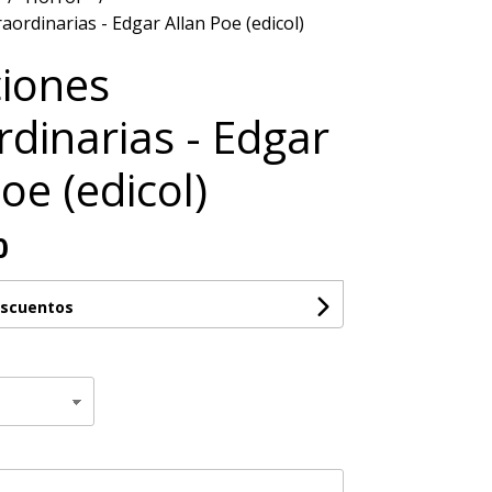
aordinarias - Edgar Allan Poe (edicol)
iones
rdinarias - Edgar
oe (edicol)
0
escuentos