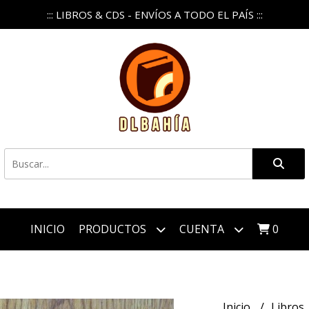
::: LIBROS & CDS - ENVÍOS A TODO EL PAÍS :::
INICIO
PRODUCTOS
CUENTA
0
Inicio
Libros