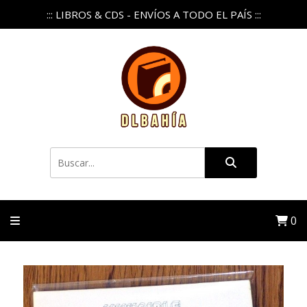
::: LIBROS & CDS - ENVÍOS A TODO EL PAÍS :::
0