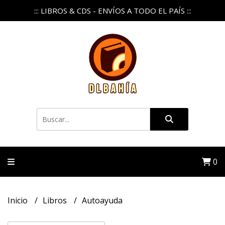
::: LIBROS & CDS - ENVÍOS A TODO EL PAÍS :::
0
Inicio
Libros
Autoayuda