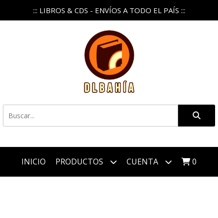
::: LIBROS & CDS - ENVÍOS A TODO EL PAÍS :::
INICIO
PRODUCTOS
CUENTA
0