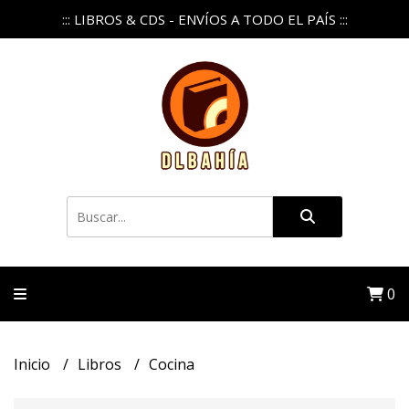
::: LIBROS & CDS - ENVÍOS A TODO EL PAÍS :::
0
Inicio
Libros
Cocina