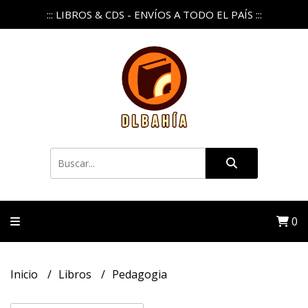
::: LIBROS & CDS - ENVÍOS A TODO EL PAÍS :::
0
Inicio
Libros
Pedagogia