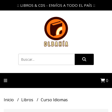
::: LIBROS & CDS - ENVÍOS A TODO EL PAÍS :::
0
Inicio
Libros
Curso Idiomas