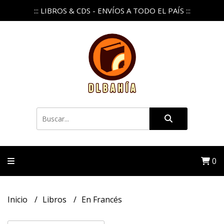
::: LIBROS & CDS - ENVÍOS A TODO EL PAÍS :::
0
Inicio
Libros
En Francés