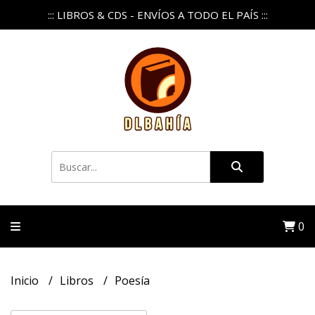
::: LIBROS & CDS - ENVÍOS A TODO EL PAÍS :::
0
Inicio
Libros
Poesía