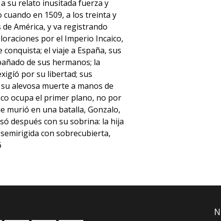
a su relato inusitada fuerza y
 cuando en 1509, a los treinta y
s de América, y va registrando
loraciones por el Imperio Incaico,
conquista; el viaje a España, sus
mpañado de sus hermanos; la
xigíó por su libertad; sus
 y su alevosa muerte a manos de
sco ocupa el primer plano, no por
e murió en una batalla, Gonzalo,
ó después con su sobrina: la hija
a semirigida con sobrecubierta,
6
N