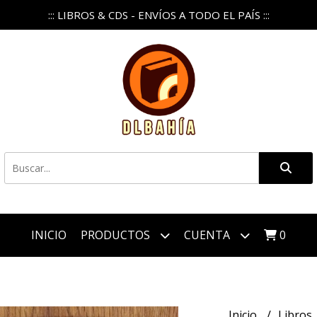
::: LIBROS & CDS - ENVÍOS A TODO EL PAÍS :::
INICIO
PRODUCTOS
CUENTA
0
Inicio
Libros