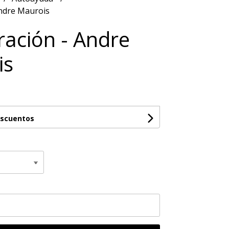
Andre Maurois
eración - Andre
is
escuentos