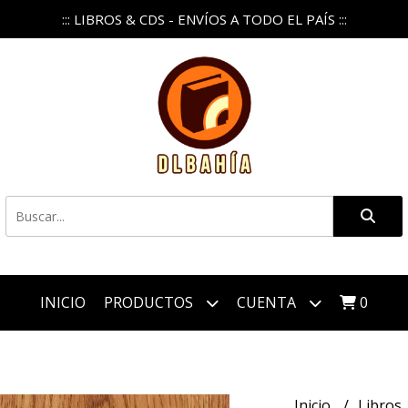
::: LIBROS & CDS - ENVÍOS A TODO EL PAÍS :::
INICIO
PRODUCTOS
CUENTA
0
Inicio
Libros