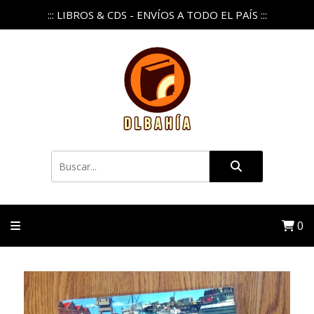
::: LIBROS & CDS - ENVÍOS A TODO EL PAÍS :::
0