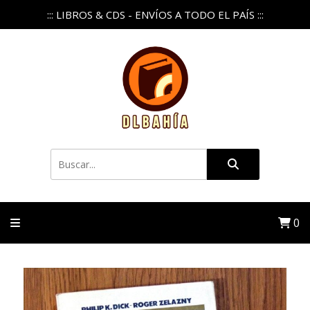
::: LIBROS & CDS - ENVÍOS A TODO EL PAÍS :::
0