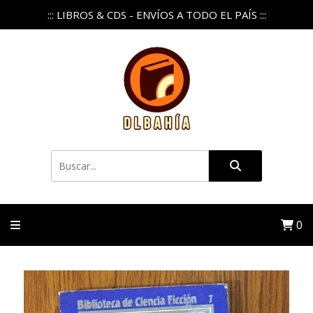
::: LIBROS & CDS - ENVÍOS A TODO EL PAÍS :::
0