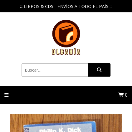
::: LIBROS & CDS - ENVÍOS A TODO EL PAÍS :::
0