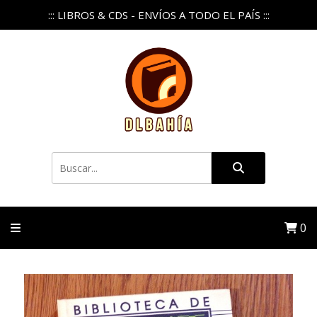
::: LIBROS & CDS - ENVÍOS A TODO EL PAÍS :::
0