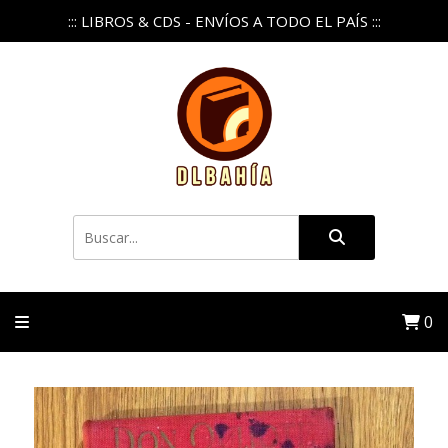
::: LIBROS & CDS - ENVÍOS A TODO EL PAÍS :::
0