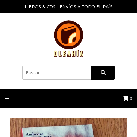
::: LIBROS & CDS - ENVÍOS A TODO EL PAÍS :::
0