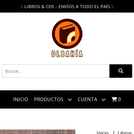
::: LIBROS & CDS - ENVÍOS A TODO EL PAÍS :::
INICIO
PRODUCTOS
CUENTA
0
Inicio
Libros