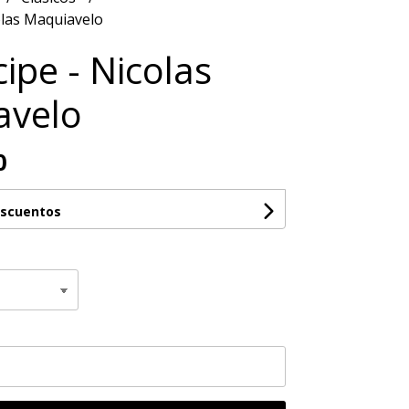
colas Maquiavelo
cipe - Nicolas
avelo
0
escuentos