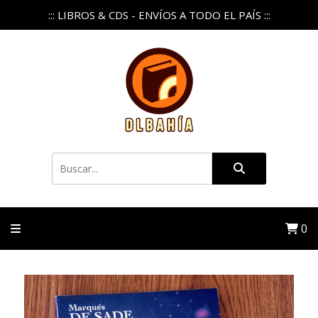
::: LIBROS & CDS - ENVÍOS A TODO EL PAÍS :::
0