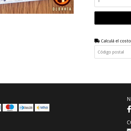
Calculá el costo
N
C