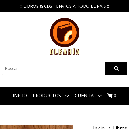
::: LIBROS & CDS - ENVÍOS A TODO EL PAÍS :::
INICIO
PRODUCTOS
CUENTA
0
Inicio
Libros