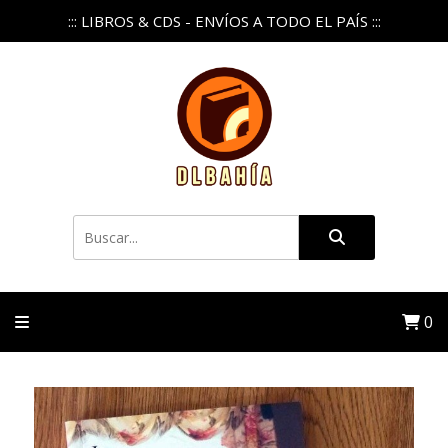
::: LIBROS & CDS - ENVÍOS A TODO EL PAÍS :::
0