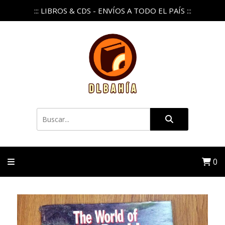
::: LIBROS & CDS - ENVÍOS A TODO EL PAÍS :::
0