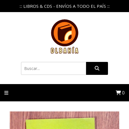
::: LIBROS & CDS - ENVÍOS A TODO EL PAÍS :::
0