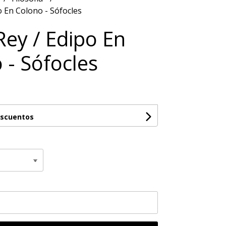
o En Colono - Sófocles
Rey / Edipo En
 - Sófocles
escuentos