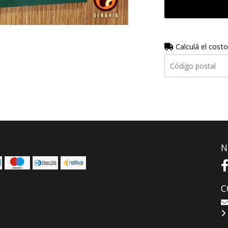
Calculá el costo
N
C