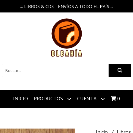
::: LIBROS & CDS - ENVÍOS A TODO EL PAÍS :::
INICIO
PRODUCTOS
CUENTA
0
Inicio
Libros