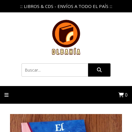
::: LIBROS & CDS - ENVÍOS A TODO EL PAÍS :::
0