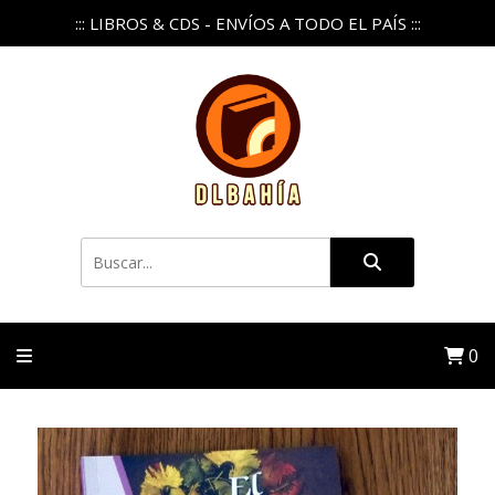
::: LIBROS & CDS - ENVÍOS A TODO EL PAÍS :::
0