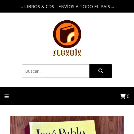
::: LIBROS & CDS - ENVÍOS A TODO EL PAÍS :::
0