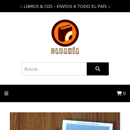
::: LIBROS & CDS - ENVÍOS A TODO EL PAÍS :::
0