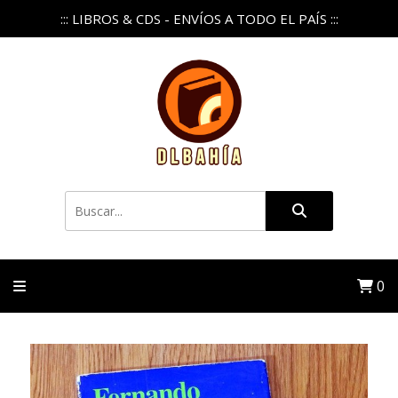
::: LIBROS & CDS - ENVÍOS A TODO EL PAÍS :::
0