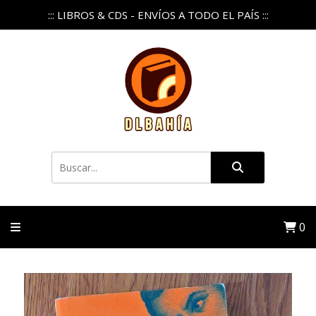
::: LIBROS & CDS - ENVÍOS A TODO EL PAÍS :::
0