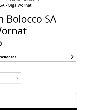
SA - Olga Wornat
 Bolocco SA -
Wornat
0
escuentos