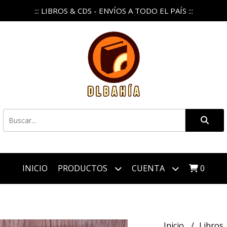
::: LIBROS & CDS - ENVÍOS A TODO EL PAÍS :::
INICIO
PRODUCTOS
CUENTA
0
Inicio
Libros