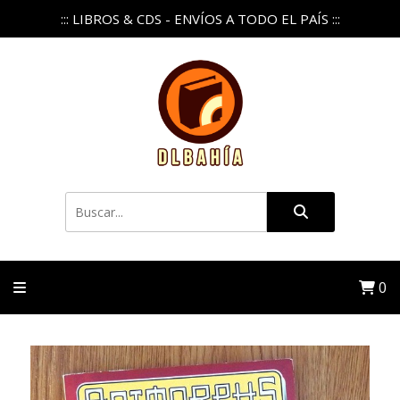
::: LIBROS & CDS - ENVÍOS A TODO EL PAÍS :::
0