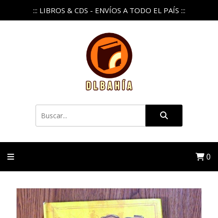
::: LIBROS & CDS - ENVÍOS A TODO EL PAÍS :::
0