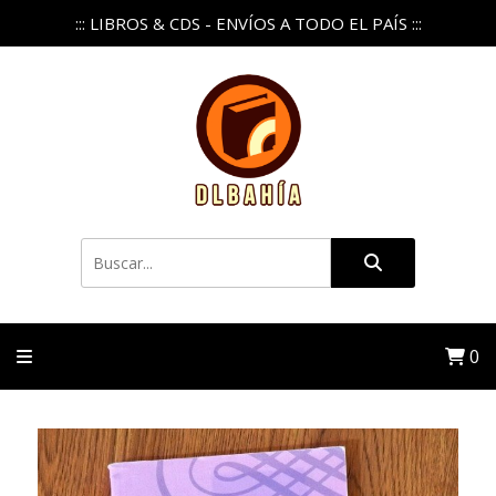
::: LIBROS & CDS - ENVÍOS A TODO EL PAÍS :::
0