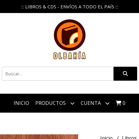
::: LIBROS & CDS - ENVÍOS A TODO EL PAÍS :::
INICIO
PRODUCTOS
CUENTA
0
Inicio
Libros