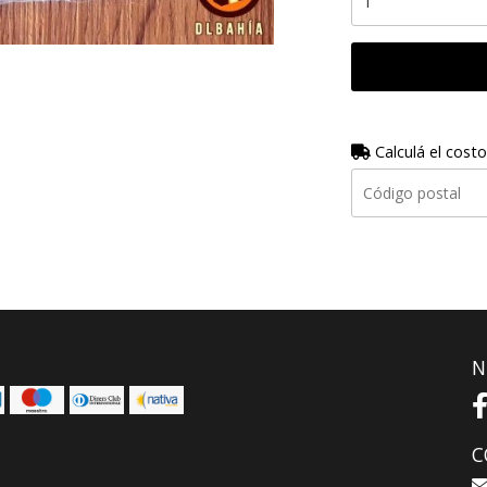
Calculá el costo
N
C