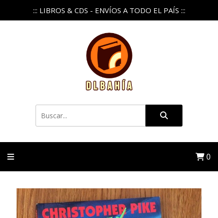
::: LIBROS & CDS - ENVÍOS A TODO EL PAÍS :::
0