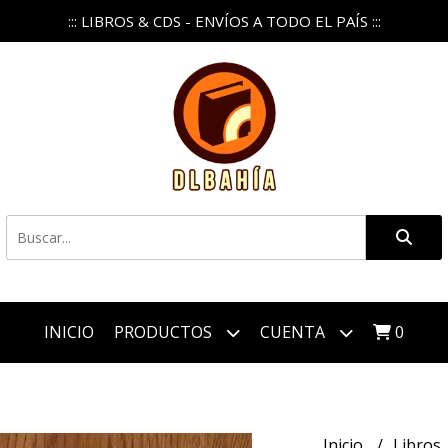
::: LIBROS & CDS - ENVÍOS A TODO EL PAÍS :::
INICIO
PRODUCTOS
CUENTA
0
Inicio
Libros