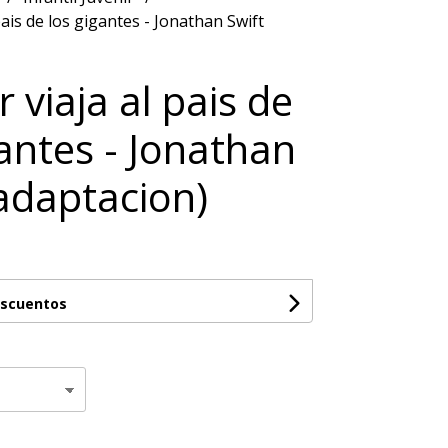
 pais de los gigantes - Jonathan Swift
r viaja al pais de
gantes - Jonathan
(adaptacion)
escuentos