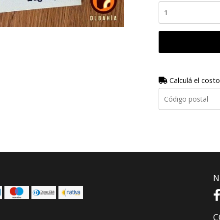
Calculá el costo
N
C