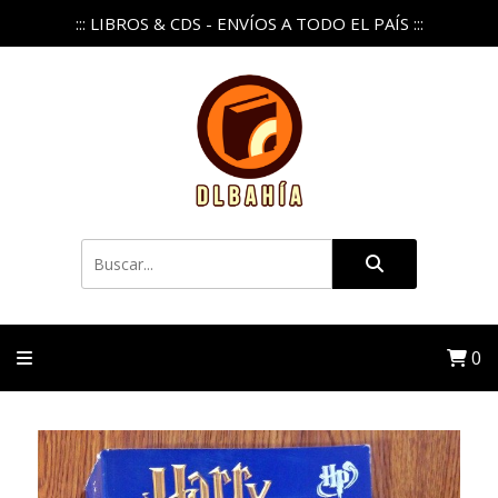
::: LIBROS & CDS - ENVÍOS A TODO EL PAÍS :::
0