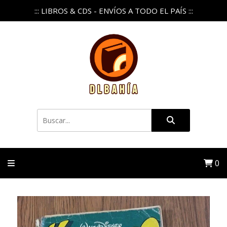
::: LIBROS & CDS - ENVÍOS A TODO EL PAÍS :::
0