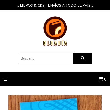
::: LIBROS & CDS - ENVÍOS A TODO EL PAÍS :::
0