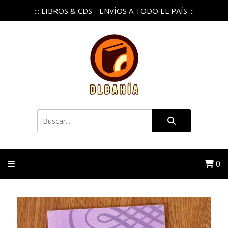
::: LIBROS & CDS - ENVÍOS A TODO EL PAÍS :::
0