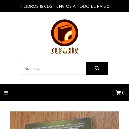
::: LIBROS & CDS - ENVÍOS A TODO EL PAÍS :::
0