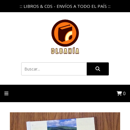
::: LIBROS & CDS - ENVÍOS A TODO EL PAÍS :::
0