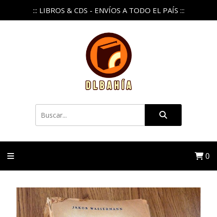
::: LIBROS & CDS - ENVÍOS A TODO EL PAÍS :::
0