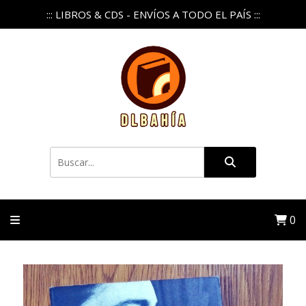
::: LIBROS & CDS - ENVÍOS A TODO EL PAÍS :::
0