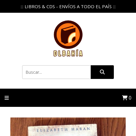
::: LIBROS & CDS - ENVÍOS A TODO EL PAÍS :::
0