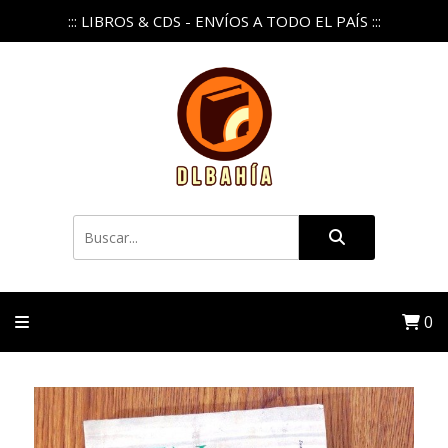
::: LIBROS & CDS - ENVÍOS A TODO EL PAÍS :::
0