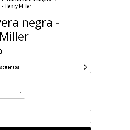
- Henry Miller
era negra -
Miller
0
escuentos