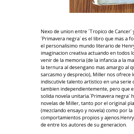
Nexo de union entre ´Tropico de Cancer´ y
´Primavera negra´ es el libro que mas a fo
el personalisimo mundo literario de Henry
imaginacion creativa actuando en todos lo
venir de la memoria (de la infancia a la m
la ternura al desengano mas amargo al qu
sarcasmo y desprecio), Miller nos ofrece 
indiscutivle talento artistico en una seri
tambien independientemente, pero que e
solida novela unitaria.´Primavera negra´ 
novelas de Miller, tanto por el original 
(mezclando ensayo y novela) como por la 
comportamientos propios y ajenos.Henry 
de entre los autores de su generacion.