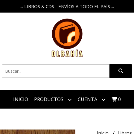
::: LIBROS & CDS - ENVÍOS A TODO EL PAÍS :::
INICIO
PRODUCTOS
CUENTA
0
Inicio
Libros